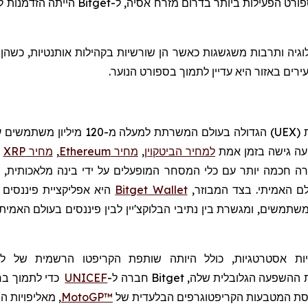
רט הפעילות ביותר בדרום מזרח אסיה, ל-
Bitget
הייתה הזדמנות ל
רים באזור היא עדיין לתמוך בספורט הנוער.
UEX
)
הגדולה בעולם המשרתת למעלה מ-120
מיליון משתמשים עם
יעה גישה בזמן אמת
למחיר הביטקוין
,
מחיר Ethereum
,
מחיר XRP
ו
חכמה יותר עם כלי המסחר המופעלים על ידי בינה מלאכותית, יכו
לם האמיתי. בצד המבוזר,
Bitget Wallet
היא אפליקציית פיננסים 
ות
אסטרטגיות, כולל היותה שותפת
הקריפטו
הרשמית של ליג
ההשפעה הגלובלית שלה,
Bitget
חברה
ל-
UNICEF
כדי לתמוך בח
סת המטבעות הקריפטוגרפים הבלעדית של
MotoGP™
,
מאליפויות ה