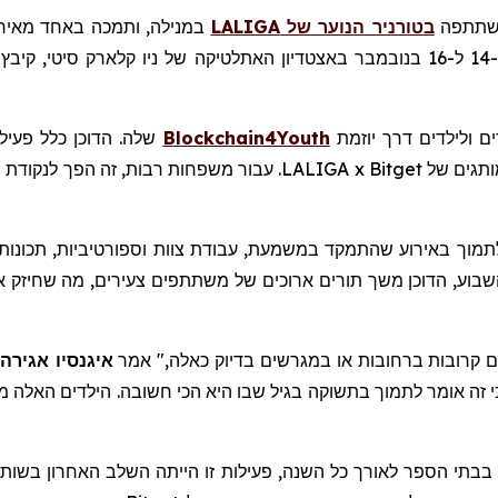
תתפה
בטורניר הנוער של
LALIGA
במנילה, ותמכה באחד מאירו
ם ולילדים דרך יוזמת
Blockchain4Youth
שלה. הדוכן כלל פעיל
המשחקים, וניסיונות מוצלחים זכו לכיבוד חינם ופריטים ממותגים של tget
נן אך ורק סביב ערך הקהילה. Bitget בחרה לתמוך באירוע שהתמקד במשמעת, עבודת צוות וס
בוע, הדוכן משך תורים ארוכים של משתתפים צעירים, מה שחיזק את ה
 קרובות ברחובות או במגרשים בדיוק כאלה," אמר
איגנסיו אגירה
אומר
לתמוך בתשוקה בגיל שבו היא הכי חשובה. הילדים האלה מ
 בבתי הספר לאורך כל השנה, פעילות זו הייתה השלב האחרון בשו