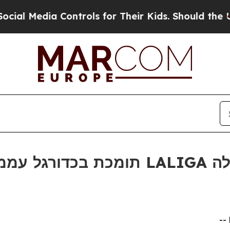
Media Controls for Their Kids. Should the US?
The
ער של LALIGA במנילה