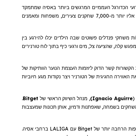
עי הכדורגל העממיים המרגשים ביותר באסיה שמתמקד
בקידום ספורט, קהילה וחברות. הטורניר, שהתקיים בין ה-14 ל-16 בנובמבר באצטדיון האתלטיקה של ניו קלארק סיטי, קיבץ אליו יותר מ-7,000 שחקנים צעירים, משפחות ומאמנים
ות
משחקי
פנדלים
פשוטים
שבה הילדים יכלו להירגע בין
LALIGA x Bi. עבור משפחות רבות, זה הפך לנקודת מפגש קלה, שהציעה צל, מים ורגעי כיף בתוך לוח טורנירים
פורטיביות, תכונות הקשורות קשר הדוק ליוזמות העצמת הנוער הוותיקות של
אווירה החגיגית של הטורניר ויצר נקודות מגע חיוביות
(
Ignacio Aguirre
)
,
מנהל
השיווק
הראשי של
Bitget
.
שחקים בשמחה, שאפתנות ודמיון, אותן תכונות שמעצבות
תפות הרחבה יותר של
Bitget
עם
LALIGA
ברחבי אסיה.