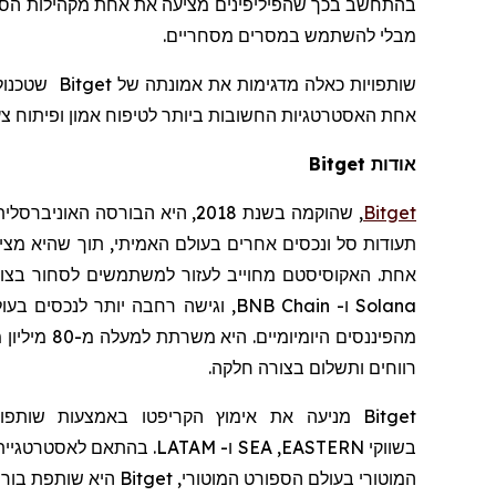
בהתחשב בכך שהפיליפינים מציעה את אחת מקהילות הספו
מבלי להשתמש במסרים מסחריים.
שותפויות כאלה מדגימות את אמונתה של
Bitget
אחת האסטרטגיות החשובות ביותר לטיפוח אמון ופיתוח צעי
אודות Bitget
Bitget
,
שהוקמה
בשנת 2018, היא הבורסה האוניברסלית (
תעודות סל ונכסים אחרים בעולם האמיתי, תוך שהיא מצ
אחת. האקוסיסטם מחוייב לעזור למשתמשים לסחור בצורה 
Solana
ו-
BNB Chain
, וגישה רחבה יותר לנכסים בעו
מהפיננסים היומיומיים. היא
משרתת למעלה מ-80 מיליון משתמשים, ומגשרת בין נתיבי הבלוקצ'יין לבין פיננסים בעולם האמיתי
רווחים ותשלום בצורה חלקה.
Bitget
מניעה את
אימוץ
הקריפטו
באמצעות שותפוי
בשווקי
EASTERN
,
SEA
ו-
LATAM
.
בהתאם לאסטרטגיית
המוטורי
בעולם
הספורט המוטורי,
Bitget
היא שותפת בור