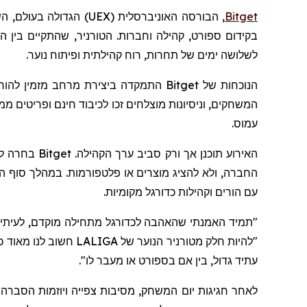
Bitget
, הבורסה האוניברסלית (
UEX
) הגדולה בעולם,
הש
לשלושה ימים של תחרות, רוח קהילתית ופיתוח נוער.
הנוכחות של
Bitget
התמקדה ביצירת מרחב מזמין להורי
עמוס.
האירוע תוכ
החברה, ולא להציג מוצרים או פלטפורמות. במהלך סוף הש
עם הורים וקהילות כדורגל מקומיות.
"תמיד האמנתי שהאהבה לכדורגל מתחילה מוקדם, לעיתים
"להיות חלק מטורניר הנוער של LALIGA חשוב לנו מאוד כי זה
עתיד גדול, בין אם בספורט או מעבר לו
".
לאחר חגיגות יום המשחק, מסיבות צפייה ויוזמות הסברה