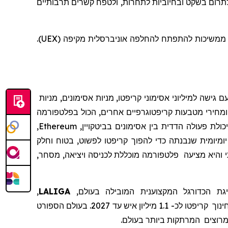
תרום בשקט ובחיוביות לתחרות, ולטפח קשרים תרבותיים
שטכנולוגיה ותרבות משגשגות כאשר הן שורשיות בקהילות אותנטיות, כשהן ממשיכות להתפתח להחלפה אוניברסלית מקיפה (UEX).
 גישה למיליוני אסימוני קריפטו, מניות אסימונים, מניות
מחירי מטבעות קריפטוגרפיים אחרים, הכול בפלטפורמה
לת פעולה הדדית בין אסימונים בביטקויין,
Ethereum
,
יומיומית שנבנתה כדי להפוך קריפטו לפשוט, בטוח וחלק
והיא
מצי
עה
פלטפורמה מוכללת לכניסה ויציאה, מסחר,
ת הכדורגל המקצוענית
המובילה בעולם,
LALIGA
,
ינוך
קריפטו לכ- 1.1 מיליון איש עד 2027.
בעולם הספורט
מרוצים
המרתקות ביותר בעולם.